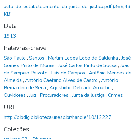
auto-de-estabelecimento-da-junta-de-justica.pdf
(365,43
KB)
Data
1913
Palavras-chave
São Paulo
,
Santos
,
Martim Lopes Lobo de Saldanha
,
José
Gomes Pinto de Morais
,
José Carlos Pinto de Sousa
,
João
de Sampaio Peixoto
,
Luís de Campos
,
Antônio Mendes de
Almeida
,
Antônio Caetano Alves de Castro
,
Antônio
Bernardino de Sena
,
Agostinho Delgado Arouche
,
Ouvidores
,
Juíz
,
Procuradores
,
Junta da Justiça
,
Crimes
URI
http://bibdig.biblioteca.unesp.br/handle/10/12227
Coleções