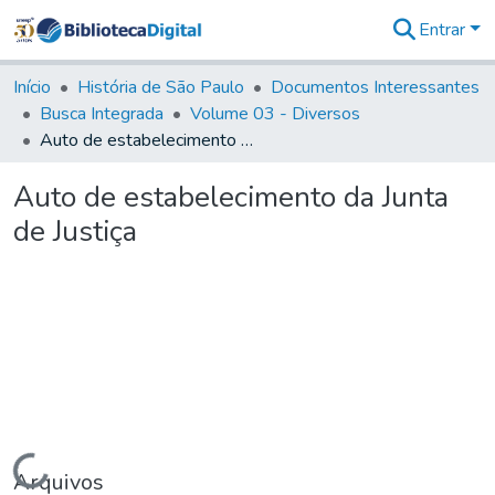
Entrar
Comunidades
&
Início
História de São Paulo
Documentos Interessantes
Coleções
Busca Integrada
Volume 03 - Diversos
Tudo na
Auto de estabelecimento da Junta de Justiça
Biblioteca
Digital
Auto de estabelecimento da Junta
Estatísticas
de Justiça
Carregando...
Arquivos