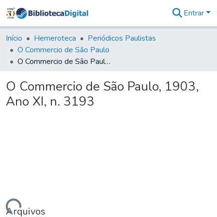
Entrar
Comunidades
&
Início
Hemeroteca
Periódicos Paulistas
Coleções
O Commercio de São Paulo
Tudo na
O Commercio de São Paulo, 1903, Ano XI, n. 3193
Biblioteca
Digital
O Commercio de São Paulo, 1903,
Estatísticas
Ano XI, n. 3193
Arquivos