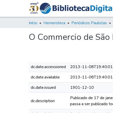
Início
Hemeroteca
Periódicos Paulistas
O Commercio de São P
dc.date.accessioned
2013-11-08T19:40:01
dc.date.available
2013-11-08T19:40:01
dc.date.issued
1901-12-10
Publicado de 17 de jane
dc.description
passa a ser publicado to