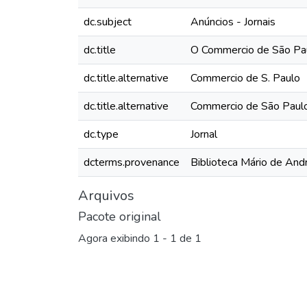
dc.subject
Anúncios - Jornais
dc.title
O Commercio de São Pau
dc.title.alternative
Commercio de S. Paulo
dc.title.alternative
Commercio de São Paul
dc.type
Jornal
dcterms.provenance
Biblioteca Mário de And
Arquivos
Pacote original
Agora exibindo
1 - 1 de 1