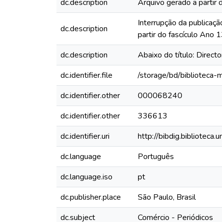
dc.description
Arquivo gerado a partir 
Interrupção da publicaçã
dc.description
partir do fascículo Ano
dc.description
Abaixo do título: Direct
dc.identifier.file
/storage/bd/biblioteca
dc.identifier.other
000068240
dc.identifier.other
336613
dc.identifier.uri
http://bibdig.biblioteca
dc.language
Português
dc.language.iso
pt
dc.publisher.place
São Paulo, Brasil
dc.subject
Comércio - Periódicos