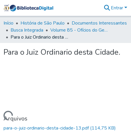
Entrar
Comunidades
&
Início
História de São Paulo
Documentos Interessantes
Coleções
Busca Integrada
Volume 85 - Ofícios do General Francisco da Cunha Menezes (Governador da Capitania): 1782- 1786
Tudo na
Para o Juiz Ordinario desta Cidade.
Biblioteca
Digital
Para o Juiz Ordinario desta Cidade.
Estatísticas
Carregando...
Arquivos
para-o-juiz-ordinario-desta-cidade-13.pdf
(114,75 KB)