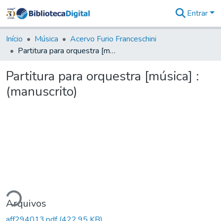
Entrar
Comunidades
&
Início
Música
Acervo Furio Franceschini
Coleções
Partitura para orquestra [música] : (manuscrito)
Tudo na
Biblioteca
Partitura para orquestra [música] :
Digital
(manuscrito)
Estatísticas
ndo...
Arquivos
aff294013.pdf
(422,95 KB)