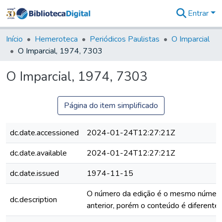
Entrar
Comunidades
&
Início
Hemeroteca
Periódicos Paulistas
O Imparcial
Coleções
O Imparcial, 1974, 7303
Tudo na
Biblioteca
O Imparcial, 1974, 7303
Digital
Estatísticas
Página do item simplificado
dc.date.accessioned
2024-01-24T12:27:21Z
dc.date.available
2024-01-24T12:27:21Z
dc.date.issued
1974-11-15
O número da edição é o mesmo número
dc.description
anterior, porém o conteúdo é diferente.