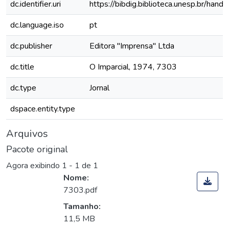
dc.identifier.uri
https://bibdig.biblioteca.unesp.br/han
dc.language.iso
pt
dc.publisher
Editora "Imprensa" Ltda
dc.title
O Imparcial, 1974, 7303
dc.type
Jornal
dspace.entity.type
Arquivos
Pacote original
Agora exibindo
1 - 1 de 1
Nome:
7303.pdf
Tamanho:
11,5 MB