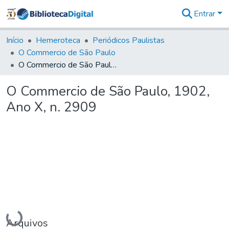
Entrar
Comunidades
&
Início
Hemeroteca
Periódicos Paulistas
Coleções
O Commercio de São Paulo
Tudo na
O Commercio de São Paulo, 1902, Ano X, n. 2909
Biblioteca
Digital
O Commercio de São Paulo, 1902,
Estatísticas
Ano X, n. 2909
Carregando...
Arquivos