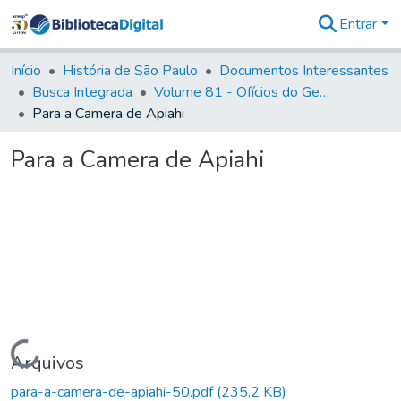
Entrar
Comunidades
&
Início
História de São Paulo
Documentos Interessantes
Coleções
Busca Integrada
Volume 81 - Ofícios do General Martim Lopes de Saldanha (Governador da Capitania)
Tudo na
Para a Camera de Apiahi
Biblioteca
Digital
Para a Camera de Apiahi
Estatísticas
Carregando...
Arquivos
para-a-camera-de-apiahi-50.pdf
(235,2 KB)