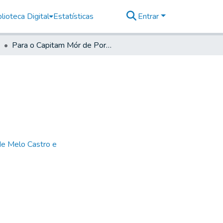
lioteca Digital
Estatísticas
Entrar
Para o Capitam Mór de Porto Feliz- Do mesmo
de Melo Castro e