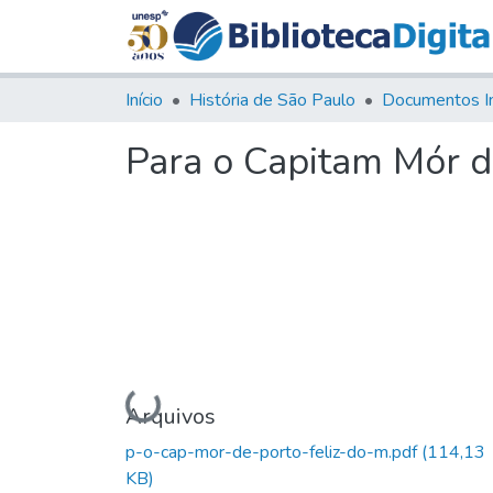
Início
História de São Paulo
Documentos I
Para o Capitam Mór d
Carregando...
Arquivos
p-o-cap-mor-de-porto-feliz-do-m.pdf
(114,13
KB)