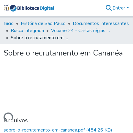
Entrar
Comunidades
&
Início
História de São Paulo
Documentos Interessantes
Coleções
Busca Integrada
Volume 24 - Cartas régias e provisões (1730- 1738)
Tudo na
Sobre o recrutamento em Cananéa
Biblioteca
Digital
Sobre o recrutamento em Cananéa
Estatísticas
rregando...
Arquivos
sobre-o-recrutamento-em-cananea.pdf
(484,26 KB)