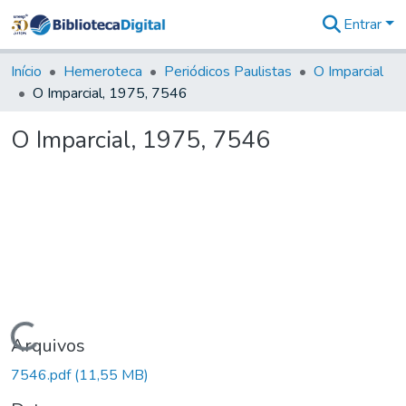
Entrar
Comunidades
&
Início
Hemeroteca
Periódicos Paulistas
O Imparcial
Coleções
O Imparcial, 1975, 7546
Tudo na
Biblioteca
O Imparcial, 1975, 7546
Digital
Estatísticas
Carregando...
Arquivos
7546.pdf
(11,55 MB)