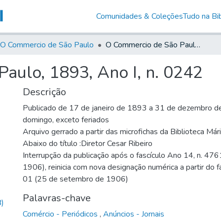
Comunidades & Coleções
Tudo na Bib
O Commercio de São Paulo
O Commercio de São Paulo, 1893, Ano I, n. 0242
aulo, 1893, Ano I, n. 0242
Descrição
Publicado de 17 de janeiro de 1893 a 31 de dezembro de
domingo, exceto feriados
Arquivo gerrado a partir das microfichas da Biblioteca Má
Abaixo do título :Diretor Cesar Ribeiro
Interrupção da publicação após o fascículo Ano 14, n. 476
1906), reinicia com nova designação numérica a partir do f
01 (25 de setembro de 1906)
Palavras-chave
)
Comércio - Periódicos
,
Anúncios - Jornais