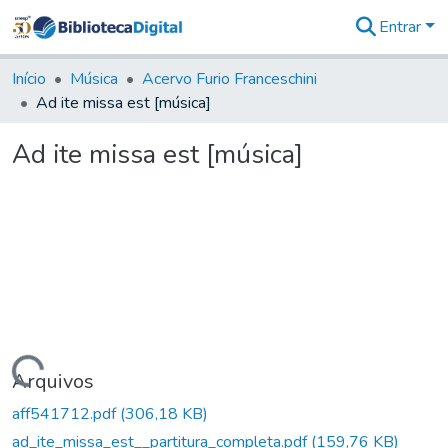
Entrar
Comunidades
&
Início
Música
Acervo Furio Franceschini
Coleções
Ad ite missa est [música]
Tudo na
Biblioteca
Ad ite missa est [música]
Digital
Estatísticas
Carregando...
Arquivos
aff541712.pdf
(306,18 KB)
ad_ite_missa_est__partitura_completa.pdf
(159,76 KB)