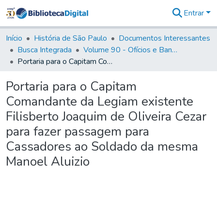
Entrar
Comunidades
&
Início
História de São Paulo
Documentos Interessantes
Coleções
Busca Integrada
Volume 90 - Ofícios e Bandos do Capitão General, Conde de Palma, aos funcionários da Capitania (1814- 1817)
Tudo na
Portaria para o Capitam Comandante da Legiam existente Filisberto Joaquim de Oliveira Cezar para fazer passagem para Cassadores ao Soldado da mesma Manoel Aluizio
Biblioteca
Digital
Portaria para o Capitam
Estatísticas
Comandante da Legiam existente
Filisberto Joaquim de Oliveira Cezar
para fazer passagem para
Cassadores ao Soldado da mesma
Manoel Aluizio