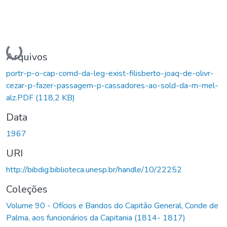
Carregando...
Arquivos
portr-p-o-cap-comd-da-leg-exist-filisberto-joaq-de-olivr-
cezar-p-fazer-passagem-p-cassadores-ao-sold-da-m-mel-
alz.PDF
(118,2 KB)
Data
1967
URI
http://bibdig.biblioteca.unesp.br/handle/10/22252
Coleções
Volume 90 - Ofícios e Bandos do Capitão General, Conde de
Palma, aos funcionários da Capitania (1814- 1817)