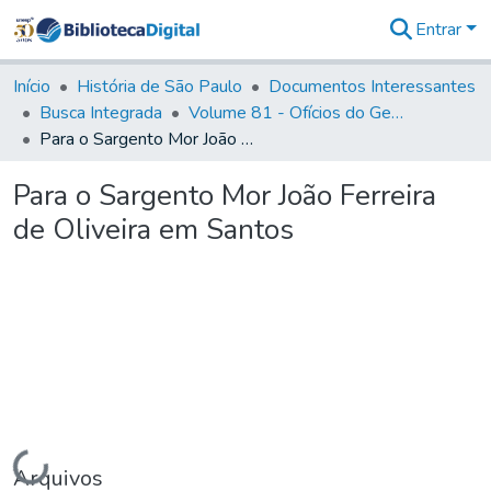
Entrar
Comunidades
&
Início
História de São Paulo
Documentos Interessantes
Coleções
Busca Integrada
Volume 81 - Ofícios do General Martim Lopes de Saldanha (Governador da Capitania)
Tudo na
Para o Sargento Mor João Ferreira de Oliveira em Santos
Biblioteca
Digital
Para o Sargento Mor João Ferreira
Estatísticas
de Oliveira em Santos
Carregando...
Arquivos