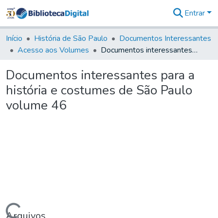
Entrar
Comunidades
&
Início
História de São Paulo
Documentos Interessantes
Coleções
Acesso aos Volumes
Documentos interessantes para a história e costumes de São Paulo volume 46
Tudo na
Biblioteca
Documentos interessantes para a
Digital
história e costumes de São Paulo
Estatísticas
volume 46
Arquivos