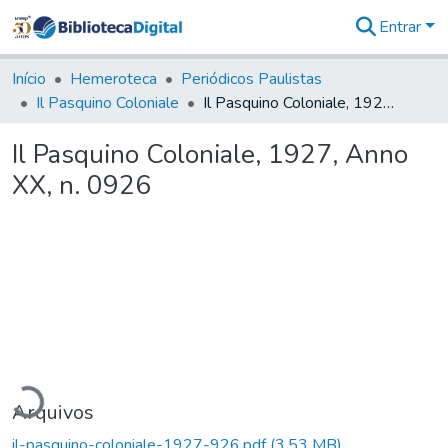
Entrar
Comunidades
&
Início
Hemeroteca
Periódicos Paulistas
Coleções
Il Pasquino Coloniale
Il Pasquino Coloniale, 1927, Anno XX, n. 0926
Tudo na
Biblioteca
Il Pasquino Coloniale, 1927, Anno
Digital
XX, n. 0926
Estatísticas
rregando...
Arquivos
il-pasquino-coloniale-1927-926.pdf
(3,53 MB)