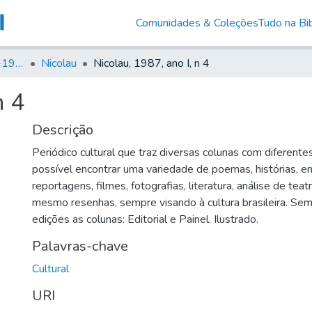
Comunidades & Coleções
Tudo na Bib
Canto Libertário (1906-1995)
Nicolau
Nicolau, 1987, ano I, n 4
n 4
Descrição
Periódico cultural que traz diversas colunas com diferente
possível encontrar uma variedade de poemas, histórias, en
reportagens, filmes, fotografias, literatura, análise de teat
mesmo resenhas, sempre visando à cultura brasileira. Se
edições as colunas: Editorial e Painel. Ilustrado.
Palavras-chave
Cultural
URI