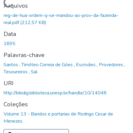
Carregando...
Arquivos
reg-de-hua-ordem-q-se-mandou-ao-prov-da-fazenda-
real.pdf
(212,57 KB)
Data
1895
Palavras-chave
Santos
,
Timóteo Correia de Góes
,
Escrivães
,
Provedores
,
Tesoureiros
,
Sal
URI
http://bibdig.biblioteca.unesp.br/handle/10/14048
Coleções
Volume 13 - Bandos e portarias de Rodrigo Cesar de
Menezes