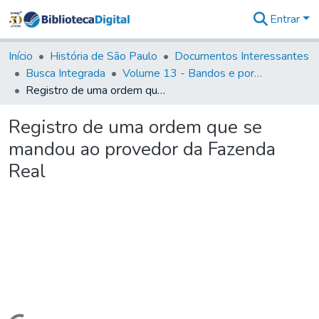
Entrar
Comunidades
&
Início
História de São Paulo
Documentos Interessantes
Coleções
Busca Integrada
Volume 13 - Bandos e portarias de Rodrigo Cesar de Menezes
Tudo na
Registro de uma ordem que se mandou ao provedor da Fazenda Real
Biblioteca
Digital
Registro de uma ordem que se
Estatísticas
mandou ao provedor da Fazenda
Real