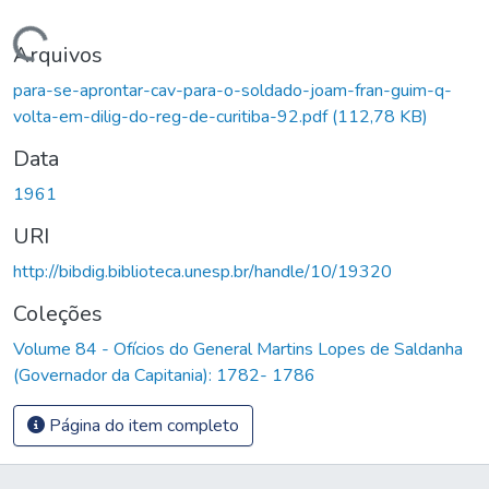
Carregando...
Arquivos
para-se-aprontar-cav-para-o-soldado-joam-fran-guim-q-
volta-em-dilig-do-reg-de-curitiba-92.pdf
(112,78 KB)
Data
1961
URI
http://bibdig.biblioteca.unesp.br/handle/10/19320
Coleções
Volume 84 - Ofícios do General Martins Lopes de Saldanha
(Governador da Capitania): 1782- 1786
Página do item completo