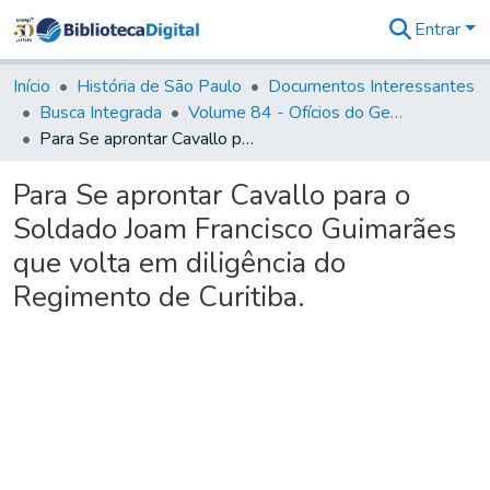
Entrar
Comunidades
&
Início
História de São Paulo
Documentos Interessantes
Coleções
Busca Integrada
Volume 84 - Ofícios do General Martins Lopes de Saldanha (Governador da Capitania): 1782- 1786
Tudo na
Para Se aprontar Cavallo para o Soldado Joam Francisco Guimarães que volta em diligência do Regimento de Curitiba.
Biblioteca
Digital
Para Se aprontar Cavallo para o
Estatísticas
Soldado Joam Francisco Guimarães
que volta em diligência do
Regimento de Curitiba.