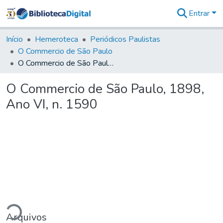
Entrar
Comunidades
&
Início
Hemeroteca
Periódicos Paulistas
Coleções
O Commercio de São Paulo
Tudo na
O Commercio de São Paulo, 1898, Ano VI, n. 1590
Biblioteca
Digital
O Commercio de São Paulo, 1898,
Estatísticas
Ano VI, n. 1590
ando...
Arquivos