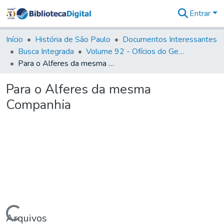
Entrar
Comunidades
&
Início
História de São Paulo
Documentos Interessantes
Coleções
Busca Integrada
Volume 92 - Ofícios do General D. Luiz aos diversos funcionários da Capitania (1768- 1772)
Tudo na
Para o Alferes da mesma Companhia
Biblioteca
Digital
Para o Alferes da mesma
Estatísticas
Companhia
Carregando...
Arquivos