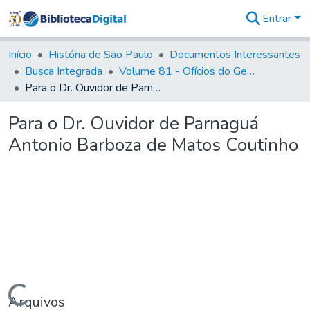
Entrar
Comunidades
&
Início
História de São Paulo
Documentos Interessantes
Coleções
Busca Integrada
Volume 81 - Ofícios do General Martim Lopes de Saldanha (Governador da Capitania)
Tudo na
Para o Dr. Ouvidor de Parnaguá Antonio Barboza de Matos Coutinho
Biblioteca
Digital
Para o Dr. Ouvidor de Parnaguá
Estatísticas
Antonio Barboza de Matos Coutinho
Carregando...
Arquivos