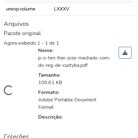
unesp.volume
LXXXV
Arquivos
Pacote original
Agora exibindo
1 - 1 de 1
Nome:
p-o-ten-fran-joze-machado-com-
do-reg-de-curityba.pdf
Tamanho:
109,61 KB
Carregando...
Formato:
Adobe Portable Document
Format
Descrição:
Coleções