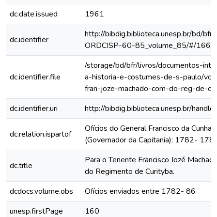
dc.date.issued
1961
http://bibdig.biblioteca.unesp.br/bd/bf
dc.identifier
ORDCISP-60-85_volume_85/#/166/
/storage/bd/bfr/livros/documentos-int
dc.identifier.file
a-historia-e-costumes-de-s-paulo/vol
fran-joze-machado-com-do-reg-de-cur
dc.identifier.uri
http://bibdig.biblioteca.unesp.br/hand
Ofícios do General Francisco da Cunha
dc.relation.ispartof
(Governador da Capitania): 1782- 178
Para o Tenente Francisco Jozé Machad
dc.title
do Regimento de Curityba.
dcdocs.volume.obs
Ofícios enviados entre 1782- 86
unesp.firstPage
160