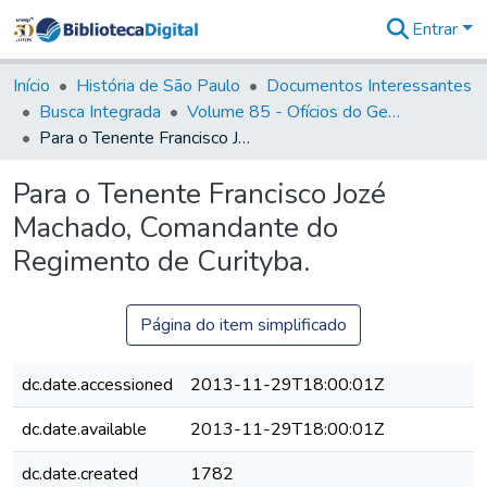
Entrar
Comunidades
&
Início
História de São Paulo
Documentos Interessantes
Coleções
Busca Integrada
Volume 85 - Ofícios do General Francisco da Cunha Menezes (Governador da Capitania): 1782- 1786
Tudo na
Para o Tenente Francisco Jozé Machado, Comandante do Regimento de Curityba.
Biblioteca
Digital
Para o Tenente Francisco Jozé
Estatísticas
Machado, Comandante do
Regimento de Curityba.
Página do item simplificado
dc.date.accessioned
2013-11-29T18:00:01Z
dc.date.available
2013-11-29T18:00:01Z
dc.date.created
1782