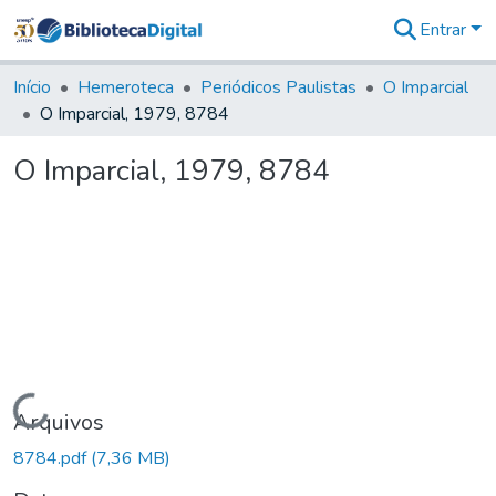
Entrar
Comunidades
&
Início
Hemeroteca
Periódicos Paulistas
O Imparcial
Coleções
O Imparcial, 1979, 8784
Tudo na
Biblioteca
O Imparcial, 1979, 8784
Digital
Estatísticas
Carregando...
Arquivos
8784.pdf
(7,36 MB)