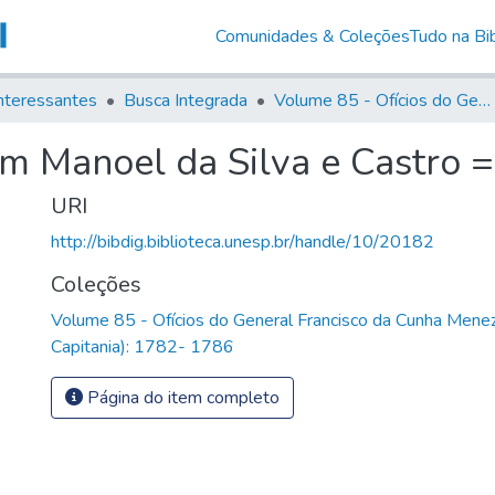
Comunidades & Coleções
Tudo na Bib
nteressantes
Busca Integrada
Volume 85 - Ofícios do General Francisco da Cunha Menezes (Governador da Capitania): 1782- 1786
im Manoel da Silva e Castro =
URI
http://bibdig.biblioteca.unesp.br/handle/10/20182
Coleções
Volume 85 - Ofícios do General Francisco da Cunha Mene
Capitania): 1782- 1786
Página do item completo