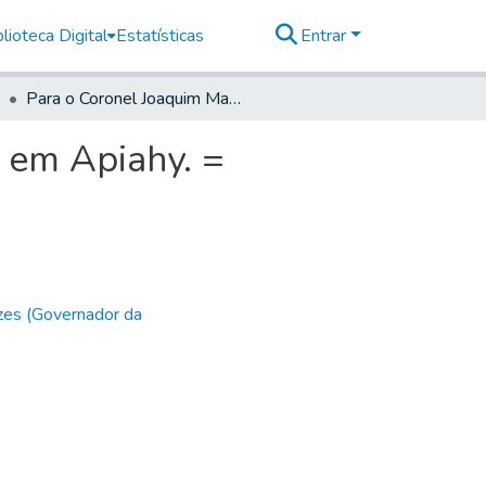
lioteca Digital
Estatísticas
Entrar
Para o Coronel Joaquim Manoel da Silva e Castro = em Apiahy. =
 em Apiahy. =
zes (Governador da