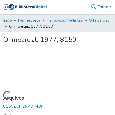
Entrar
Comunidades
&
Início
Hemeroteca
Periódicos Paulistas
O Imparcial
Coleções
O Imparcial, 1977, 8150
Tudo na
Biblioteca
O Imparcial, 1977, 8150
Digital
Estatísticas
Carregando...
Arquivos
8150.pdf
(16,49 MB)