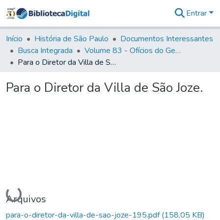
Entrar
Comunidades
&
Início
História de São Paulo
Documentos Interessantes
Coleções
Busca Integrada
Volume 83 - Ofícios do General Martim Lopes Lobo de Saldanha (Governador da Capitania): 1780- 1782
Tudo na
Para o Diretor da Villa de São Joze.
Biblioteca
Digital
Para o Diretor da Villa de São Joze.
Estatísticas
Carregando...
Arquivos
para-o-diretor-da-villa-de-sao-joze-195.pdf
(158,05 KB)