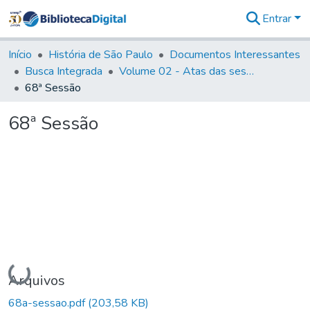
Entrar
Comunidades
&
Início
História de São Paulo
Documentos Interessantes
Coleções
Busca Integrada
Volume 02 - Atas das sessões do Governo Provisório de São Paulo (1821- 22)
Tudo na
68ª Sessão
Biblioteca
Digital
68ª Sessão
Estatísticas
Carregando...
Arquivos
68a-sessao.pdf
(203,58 KB)