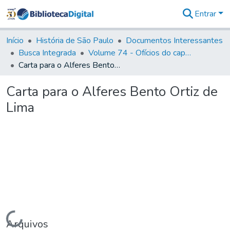
Entrar
Comunidades
&
Início
História de São Paulo
Documentos Interessantes
Coleções
Busca Integrada
Volume 74 - Ofícios do capitão General Martim Lopes Lobo de Saldanha às Câmaras e Comandantes da Capitania (1775)
Tudo na
Carta para o Alferes Bento Ortiz de Lima
Biblioteca
Digital
Carta para o Alferes Bento Ortiz de
Estatísticas
Lima
Carregando...
Arquivos