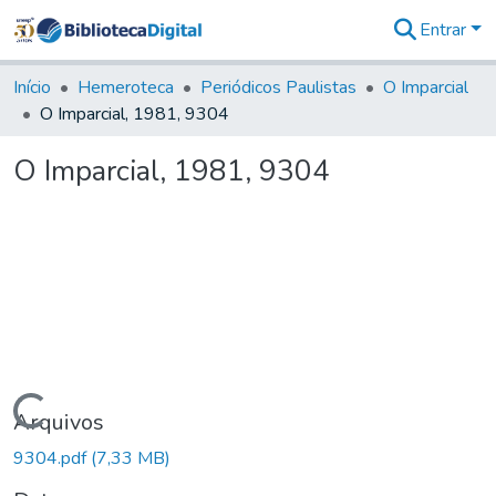
Entrar
Comunidades
&
Início
Hemeroteca
Periódicos Paulistas
O Imparcial
Coleções
O Imparcial, 1981, 9304
Tudo na
Biblioteca
O Imparcial, 1981, 9304
Digital
Estatísticas
Carregando...
Arquivos
9304.pdf
(7,33 MB)