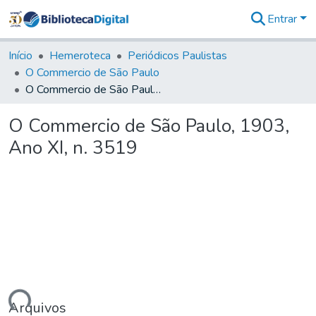
Entrar
Comunidades
&
Início
Hemeroteca
Periódicos Paulistas
Coleções
O Commercio de São Paulo
Tudo na
O Commercio de São Paulo, 1903, Ano XI, n. 3519
Biblioteca
Digital
O Commercio de São Paulo, 1903,
Estatísticas
Ano XI, n. 3519
Arquivos