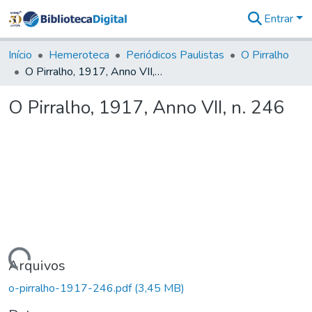
Entrar
Comunidades
&
Início
Hemeroteca
Periódicos Paulistas
O Pirralho
Coleções
O Pirralho, 1917, Anno VII, n. 246
Tudo na
Biblioteca
O Pirralho, 1917, Anno VII, n. 246
Digital
Estatísticas
Carregando...
Arquivos
o-pirralho-1917-246.pdf
(3,45 MB)