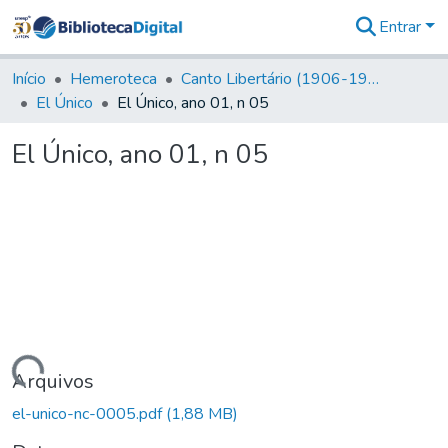
Entrar
Comunidades
&
Início
Hemeroteca
Canto Libertário (1906-1995)
Coleções
El Único
El Único, ano 01, n 05
Tudo na
Biblioteca
El Único, ano 01, n 05
Digital
Estatísticas
Carregando...
Arquivos
el-unico-nc-0005.pdf
(1,88 MB)