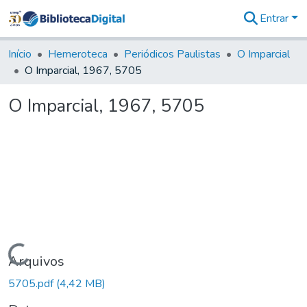
Entrar
Comunidades
&
Início
Hemeroteca
Periódicos Paulistas
O Imparcial
Coleções
O Imparcial, 1967, 5705
Tudo na
Biblioteca
O Imparcial, 1967, 5705
Digital
Estatísticas
Carregando...
Arquivos
5705.pdf
(4,42 MB)