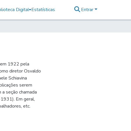
lioteca Digital
Estatísticas
Entrar
o em 1922 pela
como diretor Osvaldo
aele Schiavina
blicações serem
 a seção chamada
-1931). Em geral,
balhadores, etc.