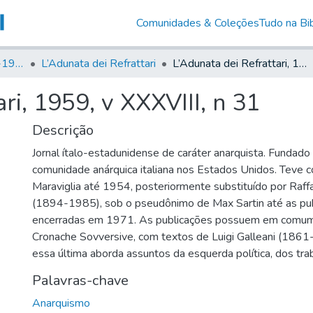
Comunidades & Coleções
Tudo na Bib
Canto Libertário (1906-1995)
L’Adunata dei Refrattari
L’Adunata dei Refrattari, 1959, v XXXVIII, n 31
ri, 1959, v XXXVIII, n 31
Descrição
Jornal ítalo-estadunidense de caráter anarquista. Fundad
comunidade anárquica italiana nos Estados Unidos. Teve 
Maraviglia até 1954, posteriormente substituído por Raff
(1894-1985), sob o pseudônimo de Max Sartin até as pu
encerradas em 1971. As publicações possuem em comum
Cronache Sovversive, com textos de Luigi Galleani (1861
essa última aborda assuntos da esquerda política, dos tra
Palavras-chave
Anarquismo