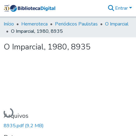
Entrar
Comunidades
&
Início
Hemeroteca
Periódicos Paulistas
O Imparcial
Coleções
O Imparcial, 1980, 8935
Tudo na
Biblioteca
O Imparcial, 1980, 8935
Digital
Estatísticas
Carregando...
Arquivos
8935.pdf
(9,2 MB)