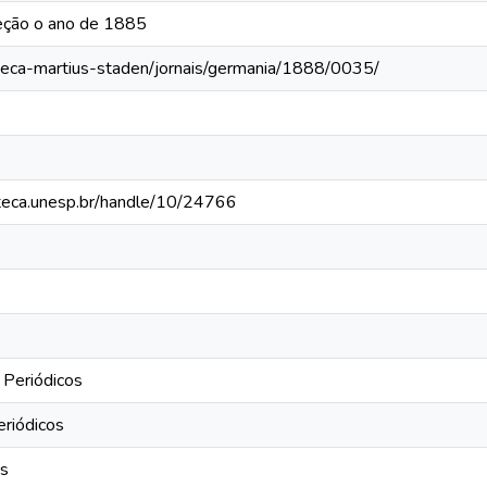
eção o ano de 1885
oteca-martius-staden/jornais/germania/1888/0035/
ioteca.unesp.br/handle/10/24766
 Periódicos
eriódicos
os