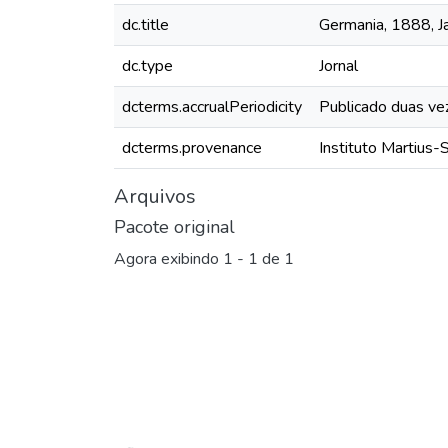
dc.title
Germania, 1888, Ja
dc.type
Jornal
dcterms.accrualPeriodicity
Publicado duas ve
dcterms.provenance
Instituto Martius-
Arquivos
Pacote original
Agora exibindo
1 - 1 de 1