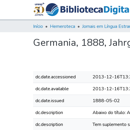
Início
Hemeroteca
Germania, 1888, Jahrg.
dc.date.accessioned
2013-12-16T13:
dc.date.available
2013-12-16T13:
dc.date.issued
1888-05-02
dc.description
Abaixo do título: 
dc.description
Tem suplemento sem