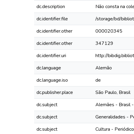
dc.description
Não consta na col
dc.identifier.file
/storage/bd/bibli
dc.identifier.other
000020345
dc.identifier.other
347129
dc.identifier.uri
http://bibdig.bibl
dc.language
Alemão
dc.language.iso
de
dc.publisher.place
São Paulo, Brasil
dc.subject
Alemães - Brasil -
dc.subject
Generalidades - P
dc.subject
Cultura - Periódic