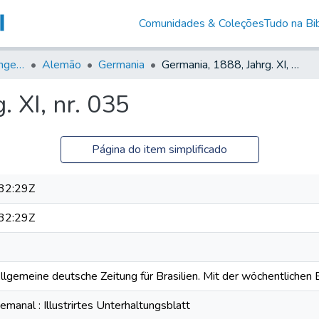
Comunidades & Coleções
Tudo na Bib
Jornais em Língua Estrangeira
Alemão
Germania
Germania, 1888, Jahrg. XI, nr. 035
 XI, nr. 035
Página do item simplificado
32:29Z
32:29Z
Allgemeine deutsche Zeitung für Brasilien. Mit der wöchentlichen B
anal : Illustrirtes Unterhaltungsblatt