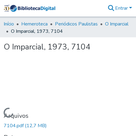
Entrar
Comunidades
&
Início
Hemeroteca
Periódicos Paulistas
O Imparcial
Coleções
O Imparcial, 1973, 7104
Tudo na
Biblioteca
O Imparcial, 1973, 7104
Digital
Estatísticas
Carregando...
Arquivos
7104.pdf
(12,7 MB)