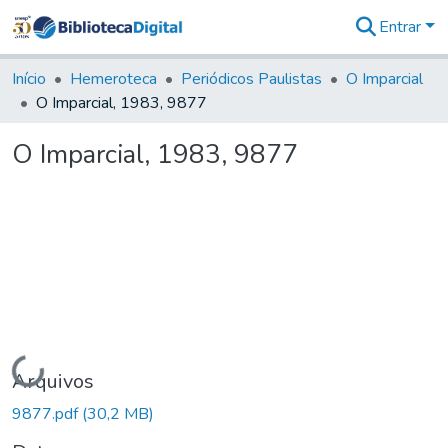
Entrar
Comunidades
&
Início
Hemeroteca
Periódicos Paulistas
O Imparcial
Coleções
O Imparcial, 1983, 9877
Tudo na
Biblioteca
O Imparcial, 1983, 9877
Digital
Estatísticas
Carregando...
Arquivos
9877.pdf
(30,2 MB)