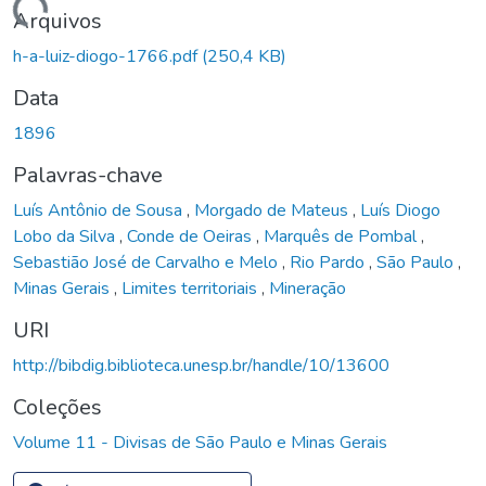
Carregando...
Arquivos
h-a-luiz-diogo-1766.pdf
(250,4 KB)
Data
1896
Palavras-chave
Luís Antônio de Sousa
,
Morgado de Mateus
,
Luís Diogo
Lobo da Silva
,
Conde de Oeiras
,
Marquês de Pombal
,
Sebastião José de Carvalho e Melo
,
Rio Pardo
,
São Paulo
,
Minas Gerais
,
Limites territoriais
,
Mineração
URI
http://bibdig.biblioteca.unesp.br/handle/10/13600
Coleções
Volume 11 - Divisas de São Paulo e Minas Gerais