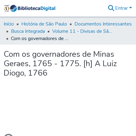
Entrar
Comunidades
&
Início
História de São Paulo
Documentos Interessantes
Coleções
Busca Integrada
Volume 11 - Divisas de São Paulo e Minas Gerais
Tudo na
Com os governadores de Minas Geraes, 1765 - 1775. [h] A Luiz Diogo, 1766
Biblioteca
Digital
Com os governadores de Minas
Estatísticas
Geraes, 1765 - 1775. [h] A Luiz
Diogo, 1766