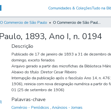
Comunidades & Coleções
Tudo na Bib
O Commercio de São Paulo
O Commercio de São Paulo, 1893, Ano I, n. 0194
aulo, 1893, Ano I, n. 0194
Descrição
Publicado de 17 de janeiro de 1893 a 31 de dezembro de
domingo, exceto feriados
Arquivo gerado a partir das microfichas da Biblioteca Már
Abaixo do título :Diretor Cesar Ribeiro
Interrupção da publicação após o fascículo Ano 14, n. 476
1906), reinicia com nova designação numérica a partir do f
01 (25 de setembro de 1906)
Palavras-chave
)
Comércio - Periódicos
,
Anúncios - Jornais