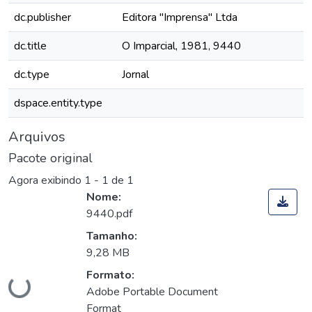
dc.publisher
Editora "Imprensa" Ltda
dc.title
O Imparcial, 1981, 9440
dc.type
Jornal
dspace.entity.type
Arquivos
Pacote original
Agora exibindo
1 - 1 de 1
Nome:
9440.pdf
Tamanho:
9,28 MB
Carregando...
Formato:
Adobe Portable Document
Format