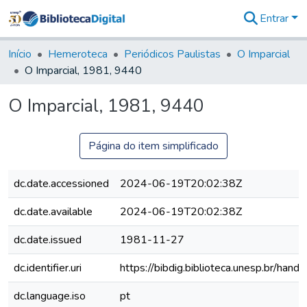
Entrar
Comunidades
&
Início
Hemeroteca
Periódicos Paulistas
O Imparcial
Coleções
O Imparcial, 1981, 9440
Tudo na
Biblioteca
O Imparcial, 1981, 9440
Digital
Estatísticas
Página do item simplificado
dc.date.accessioned
2024-06-19T20:02:38Z
dc.date.available
2024-06-19T20:02:38Z
dc.date.issued
1981-11-27
dc.identifier.uri
https://bibdig.biblioteca.unesp.br/han
dc.language.iso
pt