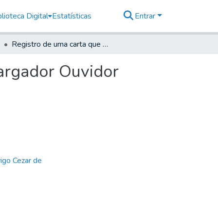
lioteca Digital
Estatísticas
Entrar
Registro de uma carta que se escreveu ao Desembargador Ouvidor Geral Manuel de Melo Godinho Manso
argador Ouvidor
igo Cezar de