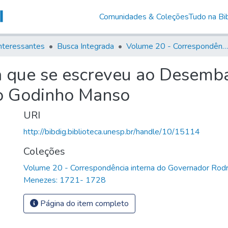
Comunidades & Coleções
Tudo na Bib
nteressantes
Busca Integrada
Volume 20 - Correspondência interna do Governador Rodrigo Cezar de Menezes: 1721- 1728
a que se escreveu ao Desemb
o Godinho Manso
URI
http://bibdig.biblioteca.unesp.br/handle/10/15114
Coleções
Volume 20 - Correspondência interna do Governador Rodr
Menezes: 1721- 1728
Página do item completo