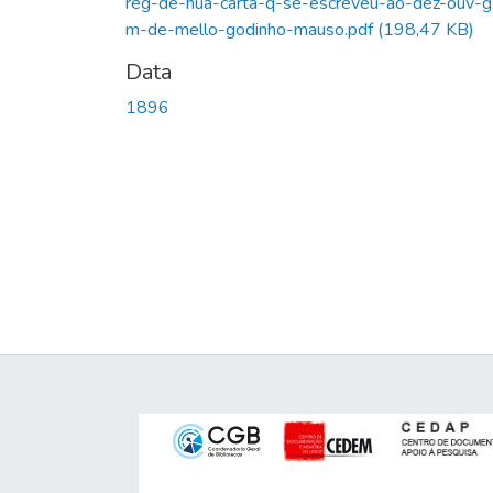
reg-de-hua-carta-q-se-escreveu-ao-dez-ouv-g
m-de-mello-godinho-mauso.pdf
(198,47 KB)
Data
1896