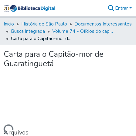
Entrar
Comunidades
&
Início
História de São Paulo
Documentos Interessantes
Coleções
Busca Integrada
Volume 74 - Ofícios do capitão General Martim Lopes Lobo de Saldanha às Câmaras e Comandantes da Capitania (1775)
Tudo na
Carta para o Capitão-mor de Guaratinguetá
Biblioteca
Digital
Carta para o Capitão-mor de
Estatísticas
Guaratinguetá
Arquivos