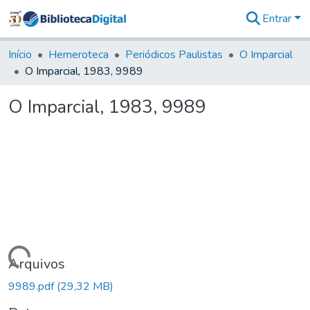
Entrar
Comunidades
&
Início
Hemeroteca
Periódicos Paulistas
O Imparcial
Coleções
O Imparcial, 1983, 9989
Tudo na
Biblioteca
O Imparcial, 1983, 9989
Digital
Estatísticas
Carregando...
Arquivos
9989.pdf
(29,32 MB)