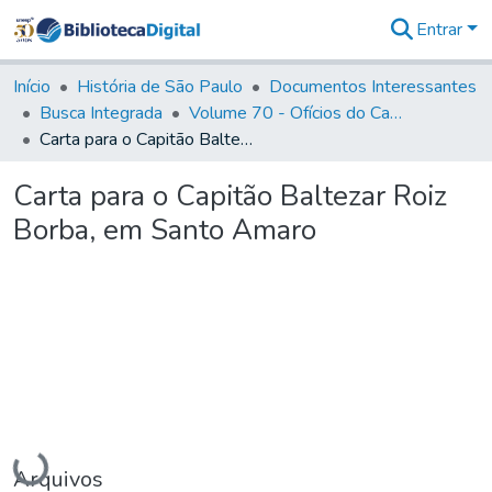
Entrar
Comunidades
&
Início
História de São Paulo
Documentos Interessantes
Coleções
Busca Integrada
Volume 70 - Ofícios do Capitão General Martins Lopes de Saldanha aos diversos funcionários da Capitania (1775-1776)
Tudo na
Carta para o Capitão Baltezar Roiz Borba, em Santo Amaro
Biblioteca
Digital
Carta para o Capitão Baltezar Roiz
Estatísticas
Borba, em Santo Amaro
Carregando...
Arquivos