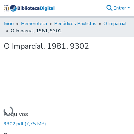
Entrar
Comunidades
&
Início
Hemeroteca
Periódicos Paulistas
O Imparcial
Coleções
O Imparcial, 1981, 9302
Tudo na
Biblioteca
O Imparcial, 1981, 9302
Digital
Estatísticas
Carregando...
Arquivos
9302.pdf
(7,75 MB)