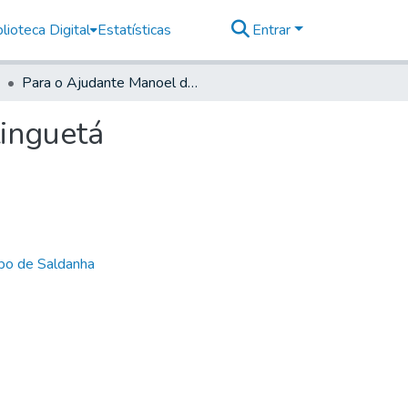
lioteca Digital
Estatísticas
Entrar
Para o Ajudante Manoel da Sylva Neves, de Goaratinguetá
inguetá
bo de Saldanha