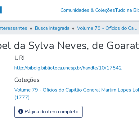
Comunidades & Coleções
Tudo na Bib
nteressantes
Busca Integrada
Volume 79 - Ofícios do Capitão General Martim Lopes Lobo de Saldanha (1777)
el da Sylva Neves, de Goarat
URI
http://bibdig.biblioteca.unesp.br/handle/10/17542
Coleções
Volume 79 - Ofícios do Capitão General Martim Lopes Lo
(1777)
Página do item completo