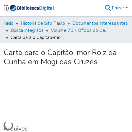
Entrar
Comunidades
&
Início
História de São Paulo
Documentos Interessantes
Coleções
Busca Integrada
Volume 75 - Ofícios do General Martim Lopes Lobo de Saldanha (Governador da Capitania): 1776-1777
Tudo na
Carta para o Capitão-mor Roiz da Cunha em Mogi das Cruzes
Biblioteca
Digital
Carta para o Capitão-mor Roiz da
Estatísticas
Cunha em Mogi das Cruzes
Carregando...
Arquivos